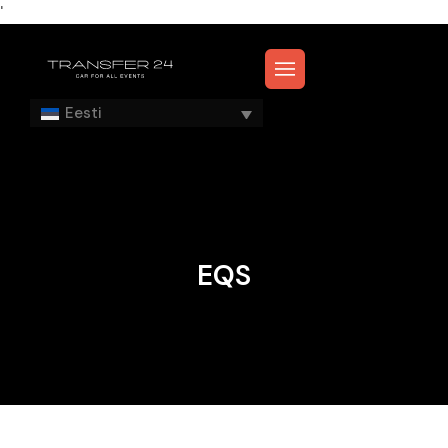
'
Eesti
EQS