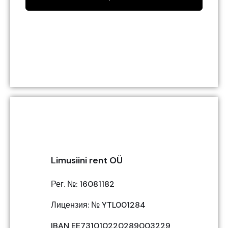
Limusiini rent OÜ
Рег. №: 16081182
Лицензия: № YTL001284
IBAN EE731010220289003229