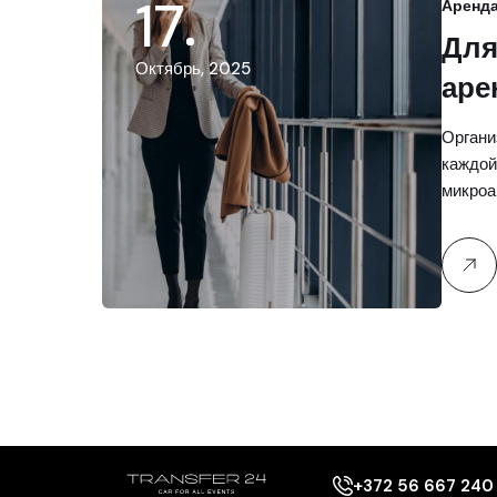
17
Аренда
Для
Октябрь, 2025
аре
Mer
Органи
каждой
микроа
+372 56 667 240