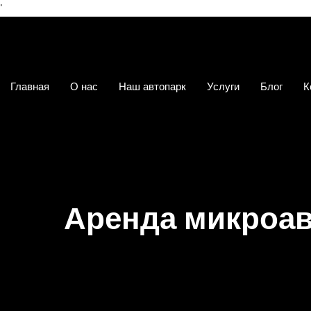
'
Главная
О нас
Наш автопарк
Услуги
Блог
К
Аренда микроав