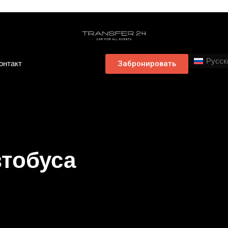
Русск
онтакт
Забронировать
тобуса