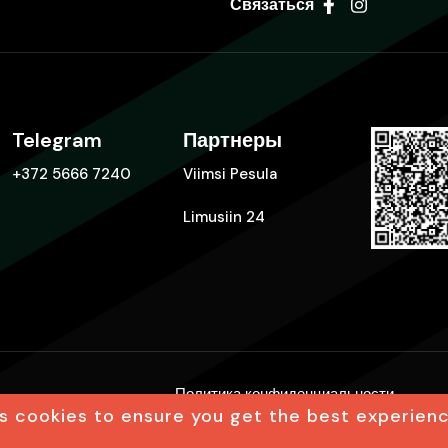
Связаться
Telegram
Партнеры
+372 5666 7240
Viimsi Pesula
Limusiin 24
Политика конфиденциальности
26 ©
s cookies to ensure you get the best experien