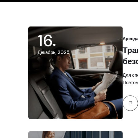
16
Аренда
Тра
Декабрь, 2025
без
на 
Для сп
Поэтом