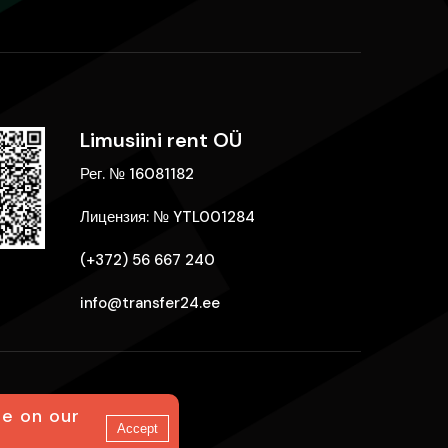
Limusiini rent OÜ
Рег. № 16081182
Лицензия: № YTL001284
(+372) 56 667 240
info@transfer24.ee
ce on our
Accept