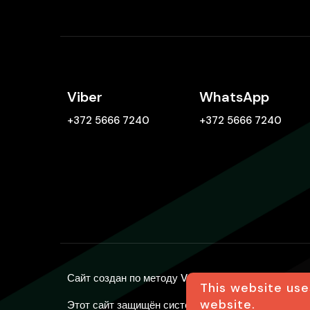
Viber
WhatsApp
+372 5666 7240
+372 5666 7240
Сайт создан по
методу Ventara
| Transfer24 20
This website use
website.
Этот сайт защищён системой reCAPTCHA.