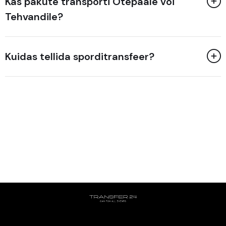
Kas pakute transporti Otepääle või
Tehvandile?
Kuidas tellida sporditransfeer?