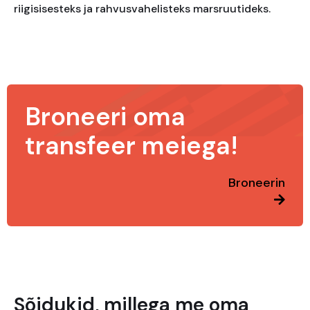
riigisisesteks ja rahvusvahelisteks marsruutideks.
Broneeri oma
transfeer meiega!
Broneerin
Sõidukid, millega me oma