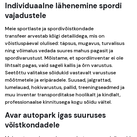
Individuaalne lähenemine spordi
vajadustele
Meie sportlaste ja spordivõistkondade
transfeer arvestab kõigi detailidega, mis on
võistluspäeval olulised: täpsus, mugavus, turvalisus
ning võimalus vedada suures mahus pagasit ja
spordivarustust. Mõistame, et spordiinventar ei ole
lihtsalt pagas, vaid sageli kallis ja õrn varustus.
Seetõttu valitakse sõidukid vastavalt varustuse
mõõtmetele ja eripäradele. Suusad, jalgrattad,
lumelauad, hokivarustus, pallid, treeningseadmed ja
muu inventar transporditakse hoolikalt ja kindlalt,
professionaalse kinnitusega kogu sõidu vältel.
Avar autopark igas suuruses
võistkondadele