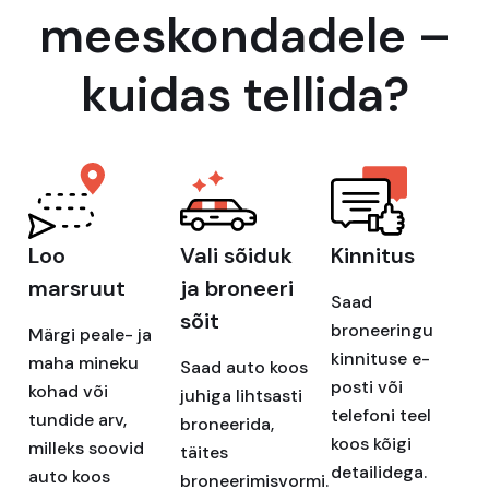
meeskondadele –
kuidas tellida?
Loo
Vali sõiduk
Kinnitus
marsruut
ja broneeri
Saad
sõit
broneeringu
Märgi peale- ja
kinnituse e-
maha mineku
Saad auto koos
posti või
kohad või
juhiga lihtsasti
telefoni teel
tundide arv,
broneerida,
koos kõigi
milleks soovid
täites
detailidega.
auto koos
broneerimisvormi.