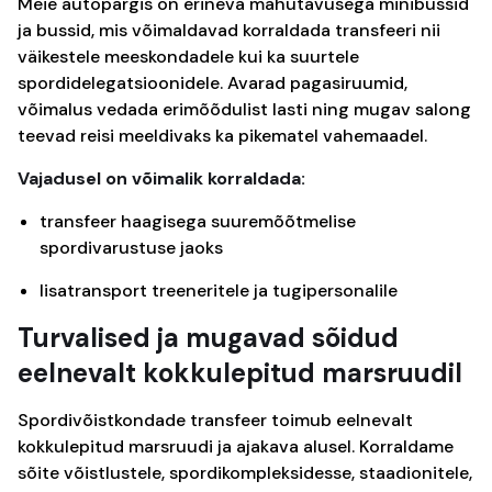
Meie autopargis on erineva mahutavusega minibussid
ja bussid, mis võimaldavad korraldada transfeeri nii
väikestele meeskondadele kui ka suurtele
spordidelegatsioonidele. Avarad pagasiruumid,
võimalus vedada erimõõdulist lasti ning mugav salong
teevad reisi meeldivaks ka pikematel vahemaadel.
Vajadusel on võimalik korraldada:
transfeer haagisega suuremõõtmelise
spordivarustuse jaoks
lisatransport treeneritele ja tugipersonalile
Turvalised ja mugavad sõidud
eelnevalt kokkulepitud marsruudil
Spordivõistkondade transfeer toimub eelnevalt
kokkulepitud marsruudi ja ajakava alusel. Korraldame
sõite võistlustele, spordikompleksidesse, staadionitele,