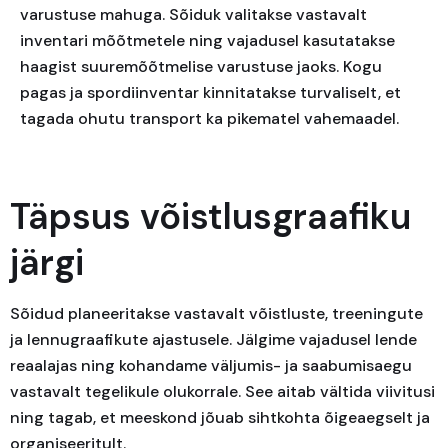
varustuse mahuga. Sõiduk valitakse vastavalt
inventari mõõtmetele ning vajadusel kasutatakse
haagist suuremõõtmelise varustuse jaoks. Kogu
pagas ja spordiinventar kinnitatakse turvaliselt, et
tagada ohutu transport ka pikematel vahemaadel.
Täpsus võistlusgraafiku
järgi
Sõidud planeeritakse vastavalt võistluste, treeningute
ja lennugraafikute ajastusele. Jälgime vajadusel lende
reaalajas ning kohandame väljumis- ja saabumisaegu
vastavalt tegelikule olukorrale. See aitab vältida viivitusi
ning tagab, et meeskond jõuab sihtkohta õigeaegselt ja
organiseeritult.