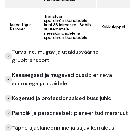
Transfeer
spordivõistkondadele
Iveco Ugur
kuni 33 inimeste. Sobib
Kokkuleppel
Karoser
suurematele
meeskondadele ja
spordivõistkondadele.
Turvaline, mugav ja usaldusväärne
grupitransport
Kaasaegsed ja mugavad bussid erineva
suurusega gruppidele
Kogenud ja professionaalsed bussijuhid
Paindlik ja personaalselt planeeritud marsruut
Täpne ajaplaneerimine ja sujuv korraldus