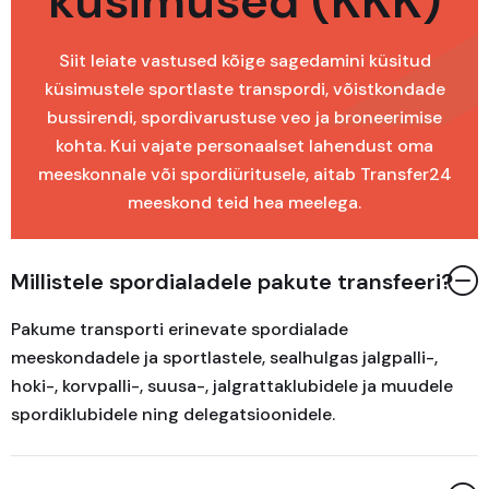
küsimused (KKK)
Siit leiate vastused kõige sagedamini küsitud
küsimustele sportlaste transpordi, võistkondade
bussirendi, spordivarustuse veo ja broneerimise
kohta. Kui vajate personaalset lahendust oma
meeskonnale või spordiüritusele, aitab Transfer24
meeskond teid hea meelega.
Millistele spordialadele pakute transfeeri?
Pakume transporti erinevate spordialade
meeskondadele ja sportlastele, sealhulgas jalgpalli-,
hoki-, korvpalli-, suusa-, jalgrattaklubidele ja muudele
spordiklubidele ning delegatsioonidele.