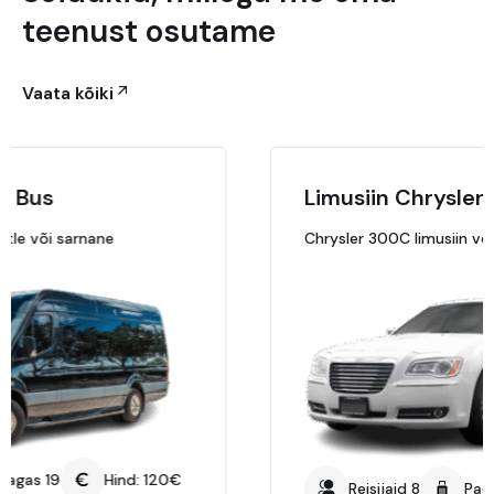
teenust osutame
Vaata kõiki
Limusiin Chrysler 300C
Chrysler 300C limusiin või sarnane
Reisijaid 8
Pagas 8
Hind: 120€