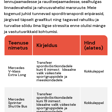
lennujaamadesse ja raudteejaamadesse, sealhulgas
linnadevahelisi ja rahvusvahelisi marsruute. Meie
kogenud juhid tunnevad sporditranspordi eripärasid,
järgivad täpselt graafikut ning tagavad rahuliku ja
turvalise sõidu ilma liigse stressita enne olulisi mänge
ja vastutusrikkaid kohtumisi.
Teenuse
Hind
Kirjeldus
nimetus
(alates)
Transfeer
spordivõistkondadele
Mercedes
kuni 6 inimest. Ideaalne
V-klass
Kokkuleppel
valik väikestele
Extra Long
sportgruppidele ja
meeskondadele.
Transfeer
spordivõistkondadele
Mercedes
kuni 19 inimest.
Sprinter
Kokkuleppel
Ideaalne valik väikestele
Shuttle Bus
sportgruppidele ja
meeskondadele.