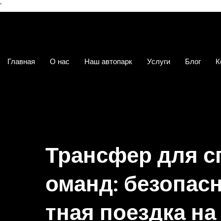
'
Главная
О нас
Наш автопарк
Услуги
Блог
К
Трансфер для с
оманд: безопас
тная поездка н