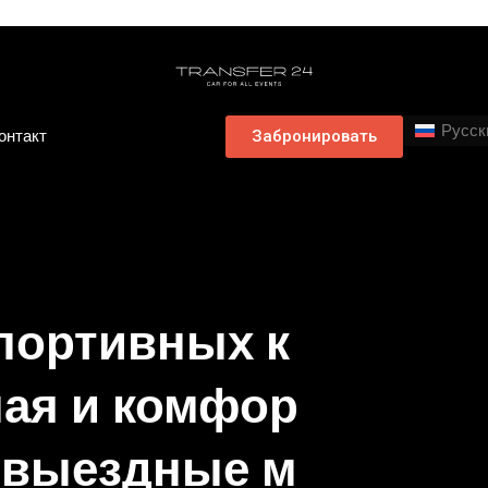
Русск
онтакт
Забронировать
портивных к
ная и комфор
а выездные м