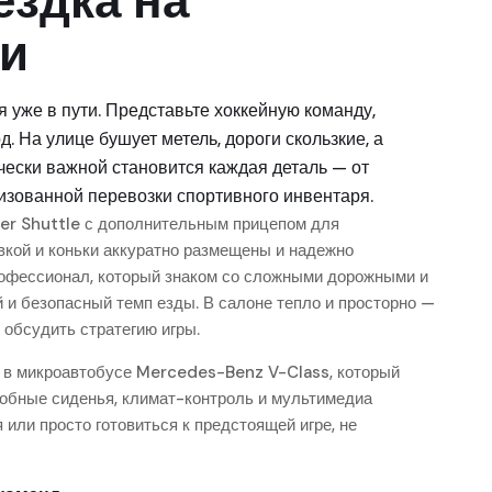
здка на
и
 уже в пути. Представьте хоккейную команду,
д. На улице бушует метель, дороги скользкие, а
чески важной становится каждая деталь — от
изованной перевозки спортивного инвентаря.
er Shuttle с дополнительным прицепом для
вкой и коньки аккуратно размещены и надежно
офессионал, который знаком со сложными дорожными и
и безопасный темп езды. В салоне тепло и просторно —
 обсудить стратегию игры.
т в микроавтобусе Mercedes-Benz V-Class, который
добные сиденья, климат-контроль и мультимедиа
 или просто готовиться к предстоящей игре, не